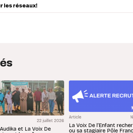
ur les réseaux!
edIn
interest
tés
Article
1
22 juillet 2026
La Voix De l’Enfant reche
 Audika et La Voix De
ou sa stagiaire Pôle Fran