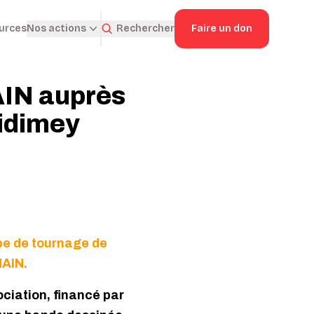
ources
Rechercher
Faire un don
Nos actions
IN auprès
lidimey
ipe de tournage de
MAIN.
ociation, financé par