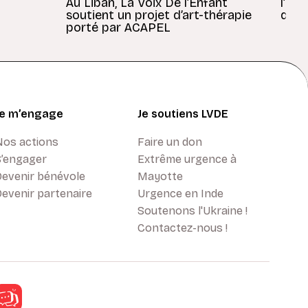
Au Liban, La Voix De l’Enfant
l’En
soutient un projet d’art-thérapie
dans
porté par ACAPEL
Je m’engage
Je soutiens LVDE
Nos actions
Faire un don
S’engager
Extrême urgence à
Devenir bénévole
Mayotte
evenir partenaire
Urgence en Inde
Soutenons l'Ukraine !
Contactez-nous !