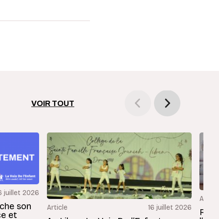
VOIR TOUT
6 juillet 2026
Articl
rche son
Article
16 juillet 2026
Revu
ce et