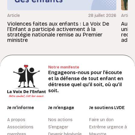
Article
28 juillet 2026
Article
Violences faites aux enfants : La Voix De
Au Bé
l’Enfant a participé activement à la
uniss
stratégie nationale remise au Premier
redon
ministre
adult
Notre manifeste
Engageons-nous pour l’écoute
et la défense de tout enfant en
détresse quel qu’il soit, où qu’il
soit.
Je m’informe
Je m’engage
Je soutiens LVDE
A propos
Nos actions
Faire un don
Associations
S’engager
Extrême urgence à
membres
Devenir bénévole
Mayotte