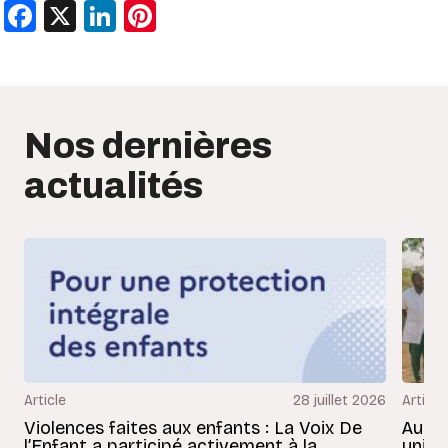
Facebook
X
LinkedIn
Pinterest
Nos dernières
actualités
Article
28 juillet 2026
Article
Violences faites aux enfants : La Voix De
Au Bé
l’Enfant a participé activement à la
uniss