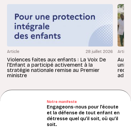
Article
28 juillet 2026
Article
Violences faites aux enfants : La Voix De
Au Bé
l’Enfant a participé activement à la
uniss
stratégie nationale remise au Premier
redon
ministre
adult
Notre manifeste
Engageons-nous pour l’écoute
et la défense de tout enfant en
détresse quel qu’il soit, où qu’il
soit.