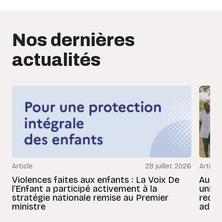
Nos dernières
actualités
Article
28 juillet 2026
Article
Violences faites aux enfants : La Voix De
Au Bé
l’Enfant a participé activement à la
uniss
stratégie nationale remise au Premier
redon
ministre
adult