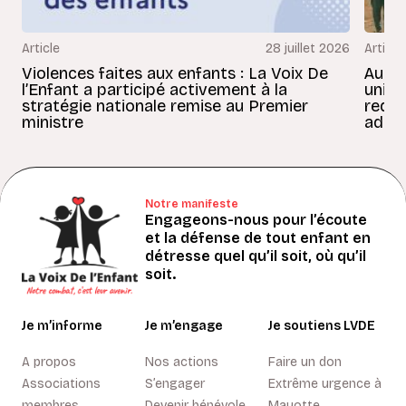
Article
28 juillet 2026
Article
Violences faites aux enfants : La Voix De
Au Bé
l’Enfant a participé activement à la
uniss
stratégie nationale remise au Premier
redon
ministre
adult
Notre manifeste
Engageons-nous pour l’écoute
et la défense de tout enfant en
détresse quel qu’il soit, où qu’il
soit.
Je m’informe
Je m’engage
Je soutiens LVDE
A propos
Nos actions
Faire un don
Associations
S’engager
Extrême urgence à
membres
Devenir bénévole
Mayotte