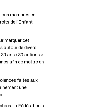
ations membres en
roits de l’Enfant
our marquer cet
s autour de divers
30 ans / 30 actions ».
unes afin de mettre en
iolences faites aux
chainement une
n.
mbres, la Fédération a