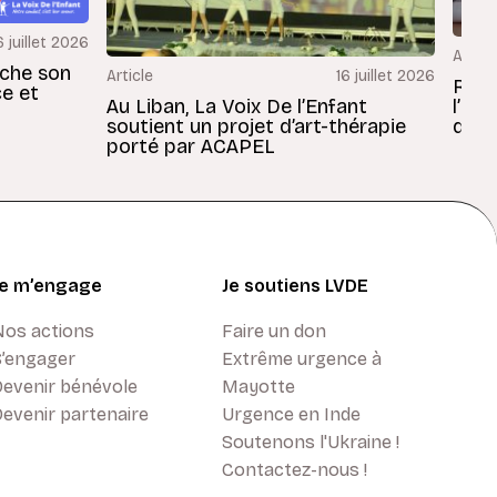
6 juillet 2026
Articl
rche son
Article
16 juillet 2026
Revu
ce et
Au Liban, La Voix De l’Enfant
l’En
soutient un projet d’art-thérapie
dans
porté par ACAPEL
Je m’engage
Je soutiens LVDE
Nos actions
Faire un don
S’engager
Extrême urgence à
Devenir bénévole
Mayotte
evenir partenaire
Urgence en Inde
Soutenons l'Ukraine !
Contactez-nous !