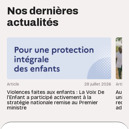
Nos dernières
actualités
Article
28 juillet 2026
Article
Violences faites aux enfants : La Voix De
Au Bé
l’Enfant a participé activement à la
uniss
stratégie nationale remise au Premier
redon
ministre
adult