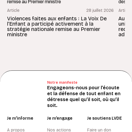
Article
28 juillet 2026
Article
Violences faites aux enfants : La Voix De
Au Bé
l’Enfant a participé activement à la
uniss
stratégie nationale remise au Premier
redon
ministre
adult
Notre manifeste
Engageons-nous pour l’écoute
et la défense de tout enfant en
détresse quel qu’il soit, où qu’il
soit.
Je m’informe
Je m’engage
Je soutiens LVDE
A propos
Nos actions
Faire un don