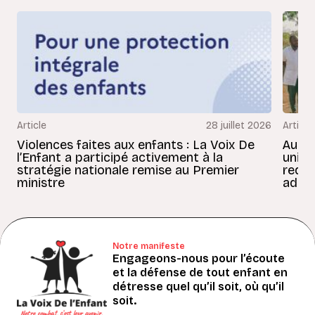
Article
28 juillet 2026
Article
Violences faites aux enfants : La Voix De
Au Bé
l’Enfant a participé activement à la
uniss
stratégie nationale remise au Premier
redon
ministre
adult
Notre manifeste
Engageons-nous pour l’écoute
et la défense de tout enfant en
détresse quel qu’il soit, où qu’il
soit.