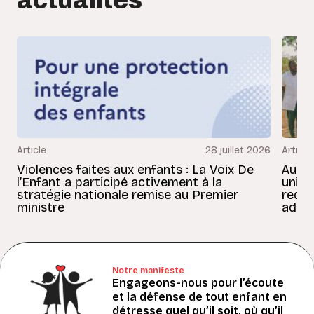
actualités
Article
28 juillet 2026
Article
Violences faites aux enfants : La Voix De
Au Bé
l’Enfant a participé activement à la
uniss
stratégie nationale remise au Premier
redon
ministre
adult
Notre manifeste
Engageons-nous pour l’écoute
et la défense de tout enfant en
détresse quel qu’il soit, où qu’il