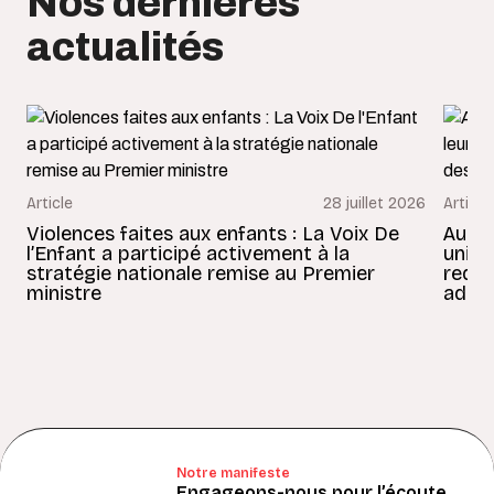
Nos dernières
actualités
Article
28 juillet 2026
Article
Violences faites aux enfants : La Voix De
Au Bé
l’Enfant a participé activement à la
uniss
stratégie nationale remise au Premier
redon
ministre
adult
Notre manifeste
Engageons-nous pour l’écoute