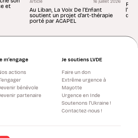
rche son
Article
16 juillet 2026
Revu
ce et
Au Liban, La Voix De l’Enfant
l’En
soutient un projet d’art-thérapie
dans
porté par ACAPEL
Je m’engage
Je soutiens LVDE
Nos actions
Faire un don
S’engager
Extrême urgence à
Devenir bénévole
Mayotte
evenir partenaire
Urgence en Inde
Soutenons l'Ukraine !
Contactez-nous !