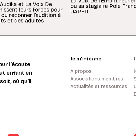
La Voix De l’Enfant reche
 Audika et La Voix De
ou sa stagiaire Pôle Fran
unissent leurs forces pour
UAPED
 ou redonner l’audition à
ts et des adultes
Je m’informe
ur l’écoute
A propos
ut enfant en
Associations membres
oit, où qu’il
Actualités et ressources
D