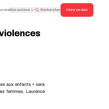
ources
Rechercher
Faire un don
Nos actions
 violences
ites aux enfants » sera
s des femmes, Laurence