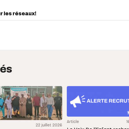
ur les réseaux!
edIn
interest
tés
Article
1
22 juillet 2026