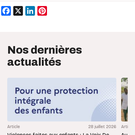
Facebook
X
LinkedIn
Pinterest
Nos dernières
actualités
Article
28 juillet 2026
Article
Violences faites aux enfants : La Voix De
Au Bé