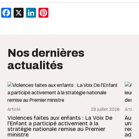
Facebook
X
LinkedIn
Pinterest
Nos dernières
actualités
Article
28 juillet 2026
Article
Violences faites aux enfants : La Voix De
Au Bé
l’Enfant a participé activement à la
uniss
stratégie nationale remise au Premier
redon
ministre
adult