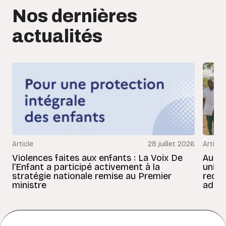
Nos dernières
actualités
Article
28 juillet 2026
Article
Violences faites aux enfants : La Voix De
Au Bé
l’Enfant a participé activement à la
uniss
stratégie nationale remise au Premier
redon
ministre
adult