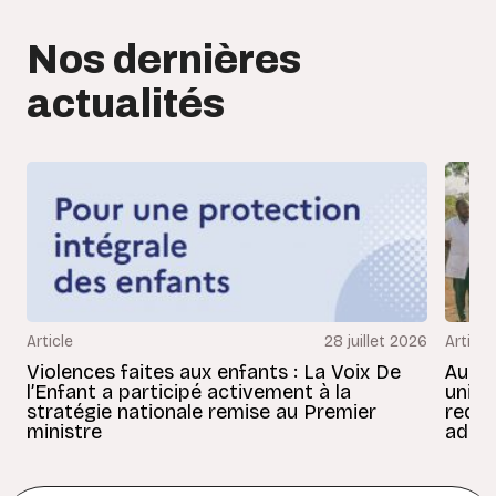
Nos dernières
actualités
Article
28 juillet 2026
Article
Violences faites aux enfants : La Voix De
Au Bé
l’Enfant a participé activement à la
uniss
stratégie nationale remise au Premier
redon
ministre
adult