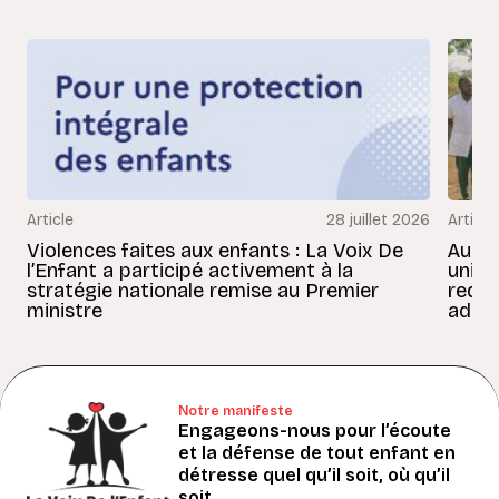
Article
28 juillet 2026
Article
Violences faites aux enfants : La Voix De
Au Bé
l’Enfant a participé activement à la
uniss
stratégie nationale remise au Premier
redon
ministre
adult
Notre manifeste
Engageons-nous pour l’écoute
et la défense de tout enfant en
détresse quel qu’il soit, où qu’il
soit.