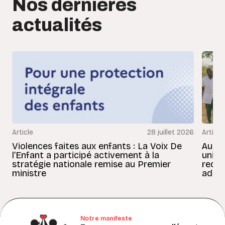
Nos dernières
actualités
Article
28 juillet 2026
Article
Violences faites aux enfants : La Voix De
Au Bé
l’Enfant a participé activement à la
uniss
stratégie nationale remise au Premier
redon
ministre
adult
Notre manifeste