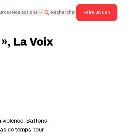
ources
Rechercher
Faire un don
Nos actions
 », La Voix
la violence. Battons-
 pas de temps pour