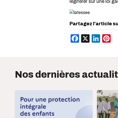
légiférer sur une loi 
Partagez l'article s
Facebook
X
Link
P
Nos dernières actuali