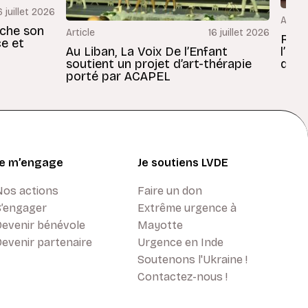
6 juillet 2026
Articl
rche son
Article
16 juillet 2026
Revu
ce et
Au Liban, La Voix De l’Enfant
l’En
soutient un projet d’art-thérapie
dans
porté par ACAPEL
Je m’engage
Je soutiens LVDE
Nos actions
Faire un don
S’engager
Extrême urgence à
Devenir bénévole
Mayotte
evenir partenaire
Urgence en Inde
Soutenons l'Ukraine !
Contactez-nous !