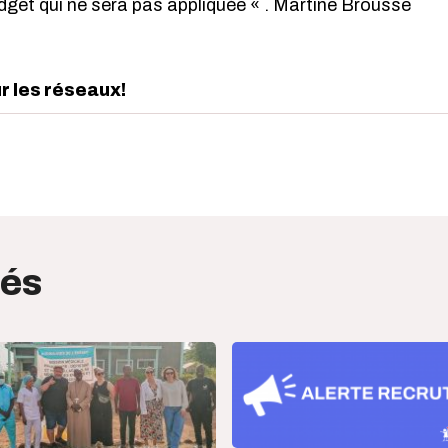
gadget qui ne sera pas appliquée « . Martine Brousse
ur les réseaux!
edIn
interest
tés