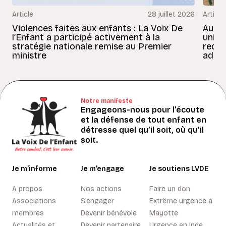
Article
28 juillet 2026
Article
Violences faites aux enfants : La Voix De
Au Bé
l’Enfant a participé activement à la
uniss
stratégie nationale remise au Premier
redon
ministre
adult
Notre manifeste
Engageons-nous pour l’écoute
et la défense de tout enfant en
détresse quel qu’il soit, où qu’il
soit.
Je m’informe
Je m’engage
Je soutiens LVDE
A propos
Nos actions
Faire un don
Associations
S’engager
Extrême urgence à
membres
Devenir bénévole
Mayotte
Actualités et
Devenir partenaire
Urgence en Inde