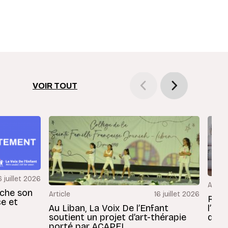
VOIR TOUT
6 juillet 2026
Articl
rche son
Article
16 juillet 2026
Revu
ce et
Au Liban, La Voix De l’Enfant
l’En
soutient un projet d’art-thérapie
dans
porté par ACAPEL