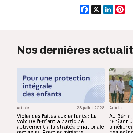
Facebook
X
Link
P
Nos dernières actuali
Article
28 juillet 2026
Article
Violences faites aux enfants : La
Au Bénin,
Voix De l’Enfant a participé
l’Enfant 
activement à la stratégie nationale
améliorer
remise au Premier ministre
des enfan