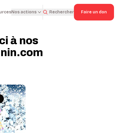
ources
Rechercher
Faire un don
Nos actions
ci à nos
inin.com