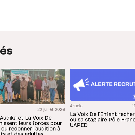
edIn
interest
tés
Article
1
22 juillet 2026
La Voix De l’Enfant reche
 Audika et La Voix De
ou sa stagiaire Pôle Fran
unissent leurs forces pour
UAPED
 ou redonner l’audition à
ts et des adultes