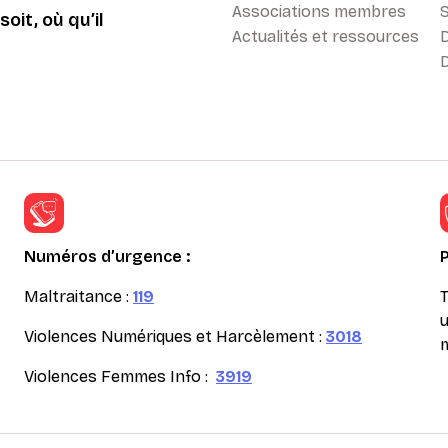
Associations membres
oit, où qu’il
Actualités et ressources
D
Numéros d’urgence :
Maltraitance :
119
T
u
Violences Numériques et Harcèlement :
3018
m
Violences Femmes Info :
3919