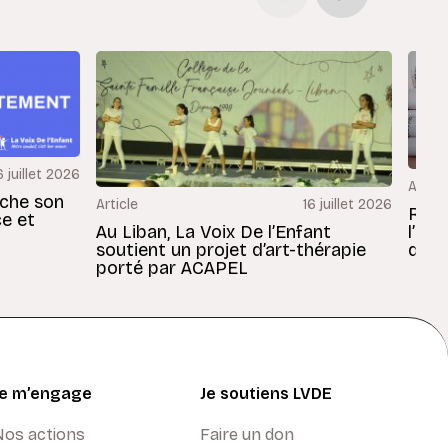
6 juillet 2026
Articl
rche son
Article
16 juillet 2026
Revu
ce et
Au Liban, La Voix De l’Enfant
l’En
soutient un projet d’art-thérapie
dans
porté par ACAPEL
Je m’engage
Je soutiens LVDE
Nos actions
Faire un don