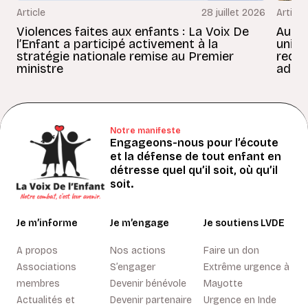
Article
28 juillet 2026
Article
Violences faites aux enfants : La Voix De
Au Bé
l’Enfant a participé activement à la
uniss
stratégie nationale remise au Premier
redon
ministre
adult
Notre manifeste
Engageons-nous pour l’écoute
et la défense de tout enfant en
détresse quel qu’il soit, où qu’il
soit.
Je m’informe
Je m’engage
Je soutiens LVDE
A propos
Nos actions
Faire un don
Associations
S’engager
Extrême urgence à
membres
Devenir bénévole
Mayotte
Actualités et
Devenir partenaire
Urgence en Inde