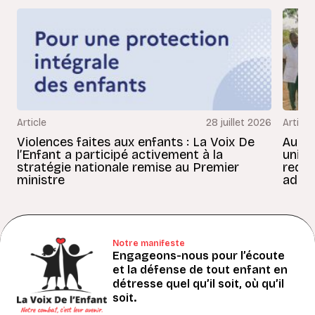
Article
28 juillet 2026
Article
Violences faites aux enfants : La Voix De
Au Bé
l’Enfant a participé activement à la
uniss
stratégie nationale remise au Premier
redon
ministre
adult
Notre manifeste
Engageons-nous pour l’écoute
et la défense de tout enfant en
détresse quel qu’il soit, où qu’il
soit.