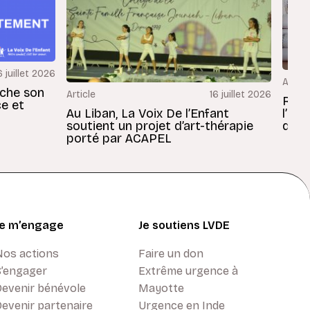
6 juillet 2026
Articl
rche son
Article
16 juillet 2026
Revu
ce et
Au Liban, La Voix De l’Enfant
l’En
soutient un projet d’art-thérapie
dans
porté par ACAPEL
Je m’engage
Je soutiens LVDE
Nos actions
Faire un don
S’engager
Extrême urgence à
Devenir bénévole
Mayotte
evenir partenaire
Urgence en Inde