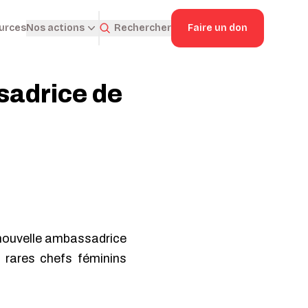
ources
Rechercher
Faire un don
Nos actions
adrice de
nouvelle ambassadrice
 rares chefs féminins