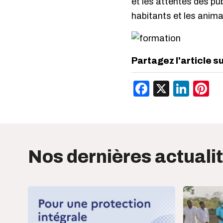
et les attentes des pub
habitants et les anima
Partagez l'article s
Facebook
X
Link
P
Nos dernières actuali