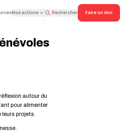
ources
Rechercher
Faire un don
Nos actions
bénévoles
éflexion autour du
fant pour alimenter
leurs projets.
unesse.