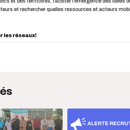
lics et des territoires, faciliter l’émergence des idées 
teurs et rechercher quelles ressources et acteurs mobi
ur les réseaux!
edIn
interest
tés