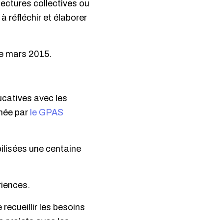
lectures collectives ou
 à réfléchir et élaborer
de mars 2015.
ducatives avec les
imée par
le GPAS
ilisées une centaine
riences.
ecueillir les besoins