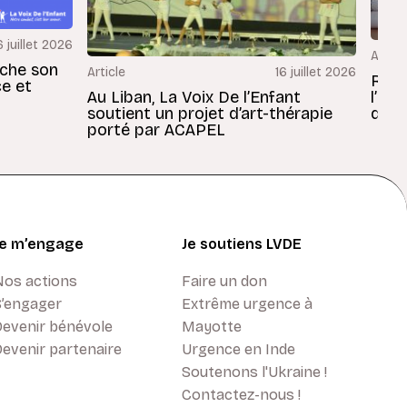
6 juillet 2026
Articl
rche son
Article
16 juillet 2026
Revu
ce et
Au Liban, La Voix De l’Enfant
l’En
soutient un projet d’art-thérapie
dans
porté par ACAPEL
Je m’engage
Je soutiens LVDE
Nos actions
Faire un don
S’engager
Extrême urgence à
Devenir bénévole
Mayotte
evenir partenaire
Urgence en Inde
Soutenons l'Ukraine !
Contactez-nous !