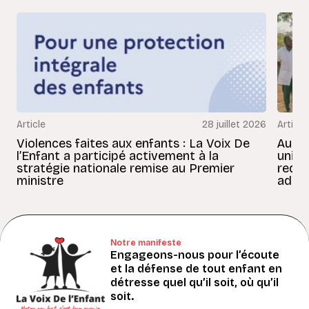
Article
28 juillet 2026
Article
Violences faites aux enfants : La Voix De
Au Bé
l’Enfant a participé activement à la
uniss
stratégie nationale remise au Premier
redon
ministre
adult
Notre manifeste
Engageons-nous pour l’écoute
et la défense de tout enfant en
détresse quel qu’il soit, où qu’il
soit.