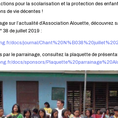
tions pour la scolarisation et la protection des enfan
ons de vie décentes !
ge sur l’actualité d’Association Alouette, découvrez s
 38 de juillet 2019 :
eong.fr/docs/journal/Chant%20N%B038%20juillet%20
s par le parrainage, consultez la plaquette de présent
eong.fr/docs/sponsors/Plaquette%20parrainage%20Al