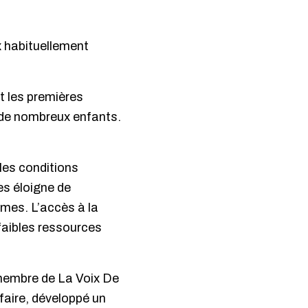
x habituellement
nt les premières
e de nombreux enfants.
 les conditions
es éloigne de
imes. L’accès à la
 faibles ressources
 membre de La Voix De
 faire, développé un