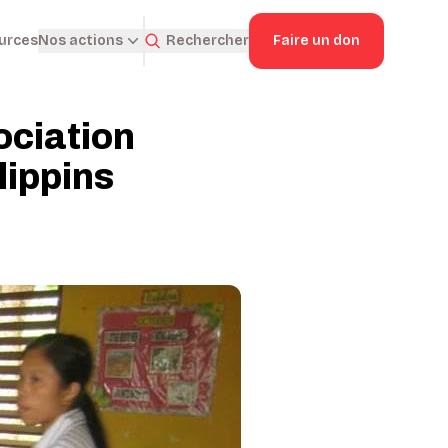
ources
Rechercher
Faire un don
Nos actions
ociation
lippins