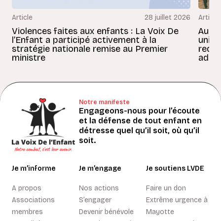
Article
28 juillet 2026
Article
Violences faites aux enfants : La Voix De
Au Bé
l’Enfant a participé activement à la
uniss
stratégie nationale remise au Premier
redon
ministre
adult
Notre manifeste
Engageons-nous pour l’écoute
et la défense de tout enfant en
détresse quel qu’il soit, où qu’il
soit.
Je m’informe
Je m’engage
Je soutiens LVDE
A propos
Nos actions
Faire un don
Associations
S’engager
Extrême urgence à
membres
Devenir bénévole
Mayotte