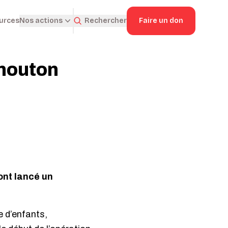
ources
Rechercher
Faire un don
Nos actions
 mouton
nt lancé un
 d’enfants,