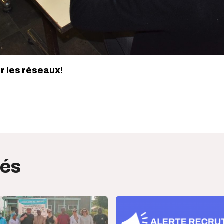
ur les réseaux!
edIn
interest
tés