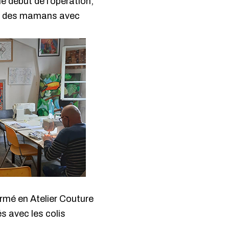
e début de l’opération,
nt des mamans avec
ormé en Atelier Couture
és avec les colis