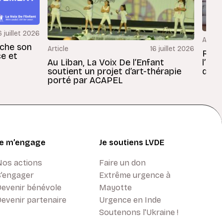
6 juillet 2026
Articl
rche son
Article
16 juillet 2026
Revu
ce et
Au Liban, La Voix De l’Enfant
l’En
soutient un projet d’art-thérapie
dans
porté par ACAPEL
Je m’engage
Je soutiens LVDE
Nos actions
Faire un don
S’engager
Extrême urgence à
Devenir bénévole
Mayotte
evenir partenaire
Urgence en Inde
Soutenons l'Ukraine !