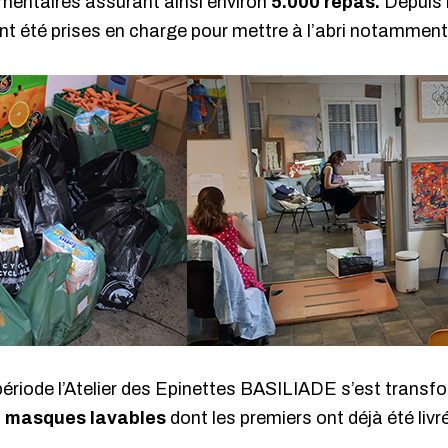
limentaires assurant ainsi environ
5.000 repas.
Depuis l
nt été prises en charge pour mettre à l’abri notamme
période l’Atelier des Epinettes BASILIADE s’est transf
e masques lavables
dont les premiers ont déjà été livr