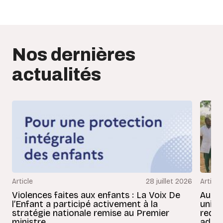
Nos dernières
actualités
Article
28 juillet 2026
Article
Violences faites aux enfants : La Voix De
Au Bé
l’Enfant a participé activement à la
uniss
stratégie nationale remise au Premier
redon
ministre
adult