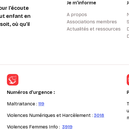
Je m’informe
ur l’écoute
A propos
ut enfant en
Associations membres
oit, où qu’il
Actualités et ressources
D
Numéros d’urgence :
Maltraitance :
119
T
u
Violences Numériques et Harcèlement :
3018
m
Violences Femmes Info :
3919