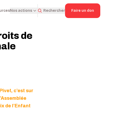
ources
Rechercher
Faire un don
Nos actions
oits de
nale
Pivet
, c’est sur
 l’Assemblée
ix de l’Enfant