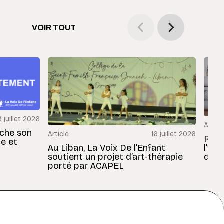
VOIR TOUT
6 juillet 2026
Articl
rche son
Article
16 juillet 2026
Revu
ce et
Au Liban, La Voix De l’Enfant
l’En
soutient un projet d’art-thérapie
dans
porté par ACAPEL