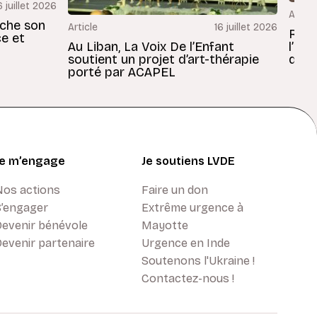
6 juillet 2026
Articl
rche son
Article
16 juillet 2026
Revu
ce et
Au Liban, La Voix De l’Enfant
l’En
soutient un projet d’art-thérapie
dans
porté par ACAPEL
Je m’engage
Je soutiens LVDE
Nos actions
Faire un don
S’engager
Extrême urgence à
Devenir bénévole
Mayotte
evenir partenaire
Urgence en Inde
Soutenons l'Ukraine !
Contactez-nous !