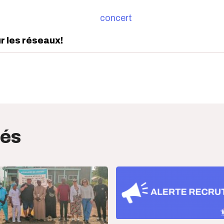
ur les réseaux!
edIn
interest
tés