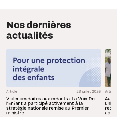
Nos dernières
actualités
Article
28 juillet 2026
Article
Violences faites aux enfants : La Voix De
Au Bé
l’Enfant a participé activement à la
uniss
stratégie nationale remise au Premier
redon
ministre
adult