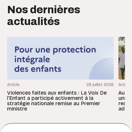
Nos dernières
actualités
Article
28 juillet 2026
Article
Violences faites aux enfants : La Voix De
Au Bé
l’Enfant a participé activement à la
uniss
stratégie nationale remise au Premier
redon
ministre
adult