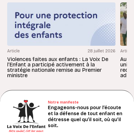
Article
28 juillet 2026
Article
Violences faites aux enfants : La Voix De
Au Bé
l’Enfant a participé activement à la
uniss
stratégie nationale remise au Premier
redon
ministre
adult
Notre manifeste
Engageons-nous pour l’écoute
et la défense de tout enfant en
détresse quel qu’il soit, où qu’il
soit.