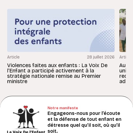
Article
28 juillet 2026
Article
Violences faites aux enfants : La Voix De
Au Bé
l’Enfant a participé activement à la
uniss
stratégie nationale remise au Premier
redon
ministre
adult
Notre manifeste
Engageons-nous pour l’écoute
et la défense de tout enfant en
détresse quel qu’il soit, où qu’il
soit.