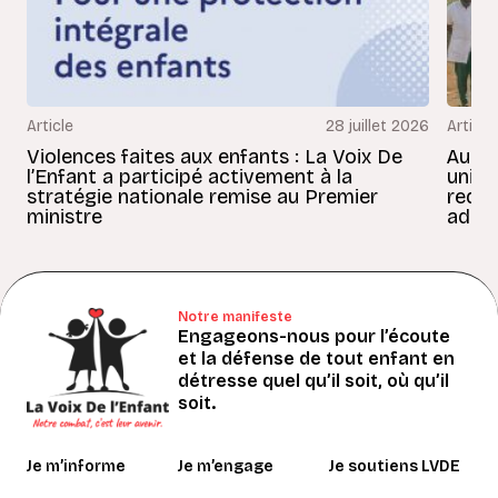
Article
28 juillet 2026
Article
Violences faites aux enfants : La Voix De
Au Bé
l’Enfant a participé activement à la
uniss
stratégie nationale remise au Premier
redon
ministre
adult
Notre manifeste
Engageons-nous pour l’écoute
et la défense de tout enfant en
détresse quel qu’il soit, où qu’il
soit.
Je m’informe
Je m’engage
Je soutiens LVDE