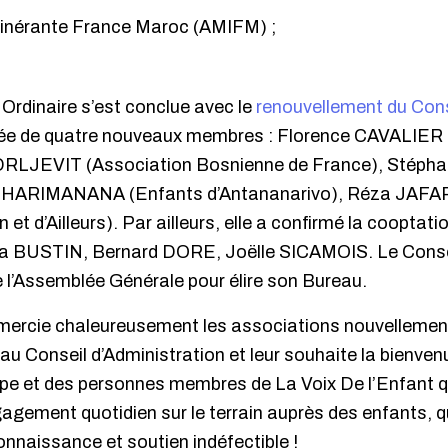
Itinérante France Maroc (AMIFM) ;
Ordinaire s’est conclue avec le
renouvellement du Cons
ntrée de quatre nouveaux membres : Florence CAVALIER
RLJEVIT (Association Bosnienne de France), Stéph
NA HARIMANANA (Enfants d’Antananarivo), Réza JA
et d’Ailleurs). Par ailleurs, elle a confirmé la cooptatio
ia BUSTIN, Bernard DORE, Joëlle SICAMOIS. Le Consei
de l’Assemblée Générale pour élire son Bureau.
emercie chaleureusement les associations nouvellemen
au Conseil d’Administration et leur souhaite la bienven
ipe et des personnes membres de La Voix De l’Enfant q
gagement quotidien sur le terrain auprès des enfants, qu
nnaissance et soutien indéfectible !