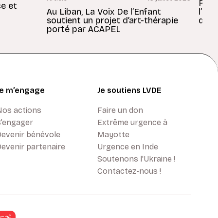
Revu
ce et
Au Liban, La Voix De l’Enfant
l’En
soutient un projet d’art-thérapie
dans
porté par ACAPEL
Je m’engage
Je soutiens LVDE
Nos actions
Faire un don
S’engager
Extrême urgence à
Devenir bénévole
Mayotte
evenir partenaire
Urgence en Inde
Soutenons l'Ukraine !
Contactez-nous !