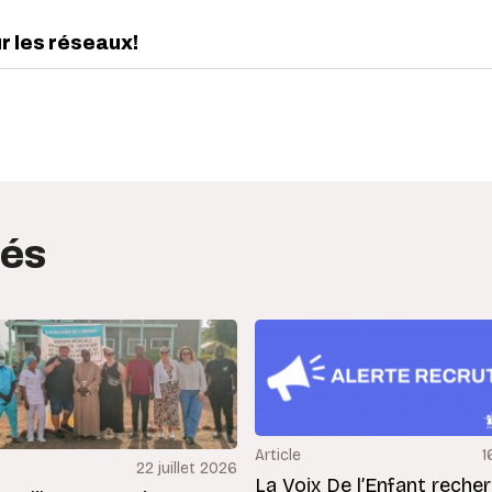
ur les réseaux!
edIn
interest
tés
Article
1
22 juillet 2026
La Voix De l’Enfant reche