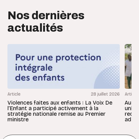
Nos dernières
actualités
Article
28 juillet 2026
Article
Violences faites aux enfants : La Voix De
Au Bé
l’Enfant a participé activement à la
uniss
stratégie nationale remise au Premier
redon
ministre
adult