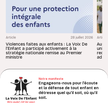
Article
28 juillet 2026
Article
Violences faites aux enfants : La Voix De
Au Bé
l’Enfant a participé activement à la
uniss
stratégie nationale remise au Premier
redon
ministre
adult
Notre manifeste
Engageons-nous pour l’écoute
et la défense de tout enfant en
détresse quel qu’il soit, où qu’il
soit.