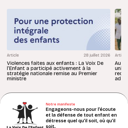
Article
28 juillet 2026
Article
Violences faites aux enfants : La Voix De
Au Bé
l’Enfant a participé activement à la
uniss
stratégie nationale remise au Premier
redon
ministre
adult
Notre manifeste
Engageons-nous pour l’écoute
et la défense de tout enfant en
détresse quel qu’il soit, où qu’il
soit.