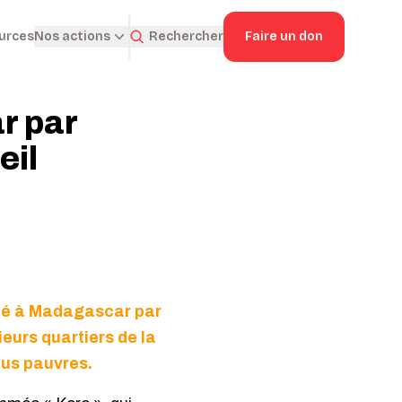
ources
Rechercher
Faire un don
Nos actions
r par
eil
ené à Madagascar par
ieurs quartiers de la
lus pauvres.