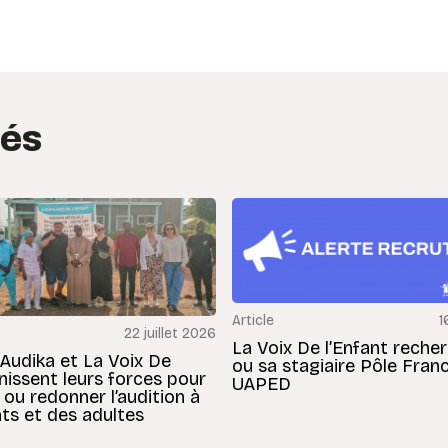
edIn
interest
tés
Article
1
22 juillet 2026
La Voix De l’Enfant reche
 Audika et La Voix De
ou sa stagiaire Pôle Fran
unissent leurs forces pour
UAPED
 ou redonner l’audition à
ts et des adultes