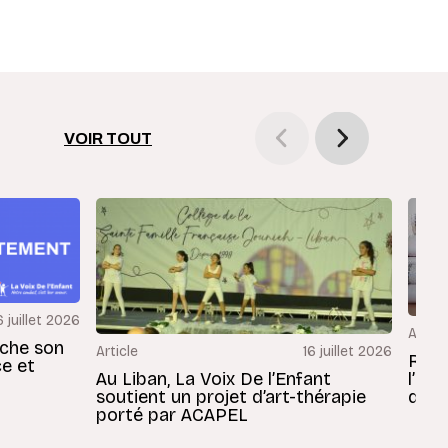
VOIR TOUT
6 juillet 2026
Articl
rche son
Article
16 juillet 2026
Revu
ce et
Au Liban, La Voix De l’Enfant
l’En
soutient un projet d’art-thérapie
dans
porté par ACAPEL