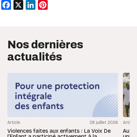
Facebook
X
LinkedIn
Pinterest
Nos dernières
actualités
Article
28 juillet 2026
Article
Violences faites aux enfants : La Voix De
Au Bé
l’Enfant a participé activement à la
uniss