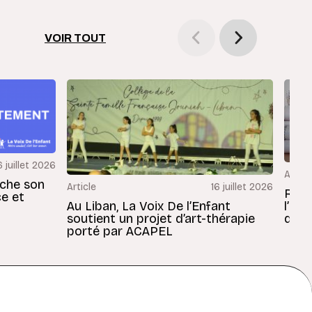
VOIR TOUT
6 juillet 2026
Articl
rche son
Article
16 juillet 2026
Revu
ce et
Au Liban, La Voix De l’Enfant
l’En
soutient un projet d’art-thérapie
dans
porté par ACAPEL