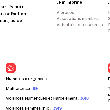
Je m’informe
ur l’écoute
A propos
ut enfant en
Associations membres
oit, où qu’il
Actualités et ressources
D
Numéros d’urgence :
Maltraitance :
119
T
u
Violences Numériques et Harcèlement :
3018
m
Violences Femmes Info :
3919