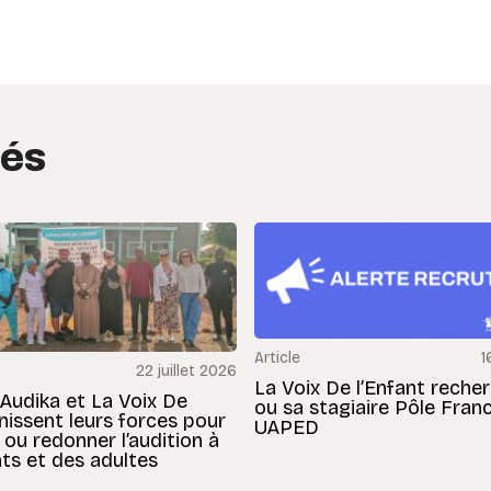
edIn
interest
tés
Article
1
22 juillet 2026
La Voix De l’Enfant reche
 Audika et La Voix De
ou sa stagiaire Pôle Fran
unissent leurs forces pour
UAPED
 ou redonner l’audition à
ts et des adultes