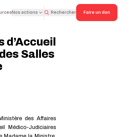
ources
Rechercher
Faire un don
Nos actions
 d’Accueil
des Salles
e
inistère des Affaires
il Médico-Judiciaires
de Madame la Ministre,