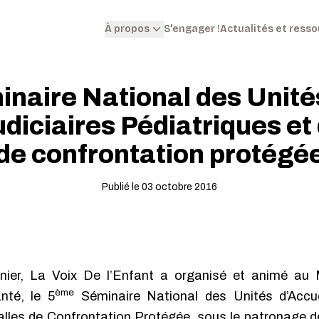
S'engager !
Actualités et ress
À propos
naire National des Unités
diciaires Pédiatriques et 
de confrontation protégé
Publié le 03 octobre 2016
ier, La Voix De l’Enfant a organisé et animé au M
ème
nté, le 5
Séminaire National des Unités d’Accue
alles de Confrontation Protégée, sous le patronage 