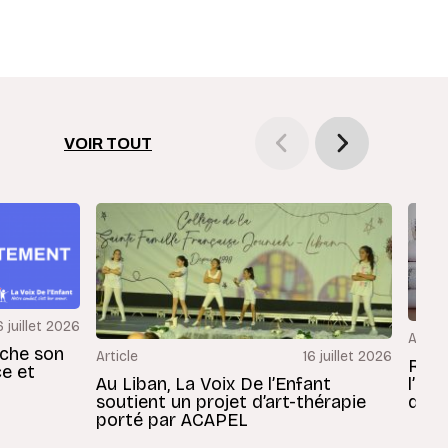
VOIR TOUT
6 juillet 2026
Articl
rche son
Article
16 juillet 2026
Revu
ce et
Au Liban, La Voix De l’Enfant
l’En
soutient un projet d’art-thérapie
dans
porté par ACAPEL