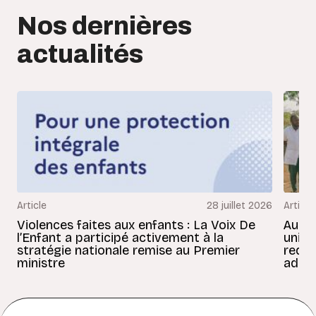
Nos dernières
actualités
Article
28 juillet 2026
Article
Violences faites aux enfants : La Voix De
Au Bé
l’Enfant a participé activement à la
uniss
stratégie nationale remise au Premier
redon
ministre
adult