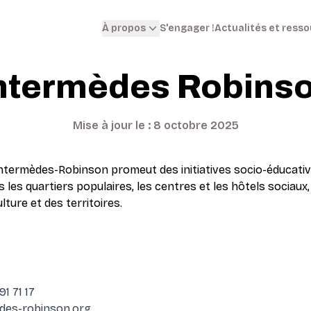
S'engager !
Actualités et ress
À propos
ntermèdes Robins
Mise à jour le : 8 octobre 2025
Intermèdes-Robinson promeut des initiatives socio-éducativ
ns les quartiers populaires, les centres et les hôtels sociaux
lture et des territoires.
1 71 17
des-robinson.org