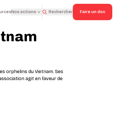
ources
Rechercher
Faire un don
Nos actions
etnam
des orphelins du Vietnam. Ses
association agit en faveur de